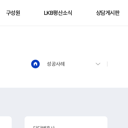
구성원
LKB평산소식
상담게시판
구성원
성공사례
상담신청
언론보도
상담게시판
유튜브
성공사례
법인소식