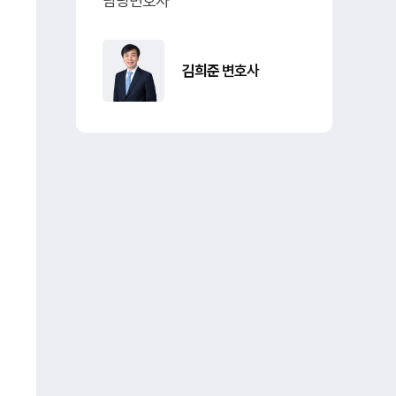
담당변호사
김희준
변호사