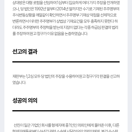
상대방은 대형 로펌을 선임하여 1심부터 집요하게 여러 가지 주장을 전개하였
으나, 당 법인은 1992년 말부터 2014년 말까지만 수기로 기재된 주주명부의
주식변동상황을 깨알같이 확인하면서 주주명부 기재상 약점을 선제적으로
변론하면서 이러한 주주명부가 상법상 기재요건을 모두 충족하지 못한다 하
더라도 주주명부의 추정력을 받는데 지장이 없다는 각종 하급심 판결의 법리
를 주장하여 원고 청구가 이유 없음을 논증하였습니다.
선고의 결과
재판부는 1,2심 모두 당 법인의 주장을 수용하여 원고 청구기각 판결을 선고하
였습니다.
성공의 의의
선친이 일군 가업인 회사를 형제자매 중 1인인 의뢰인에게 물려준 이후, 다른
형제자매들로부터 수년간 관련 소송에 시달려오던 의뢰인에게, 본건 승소판