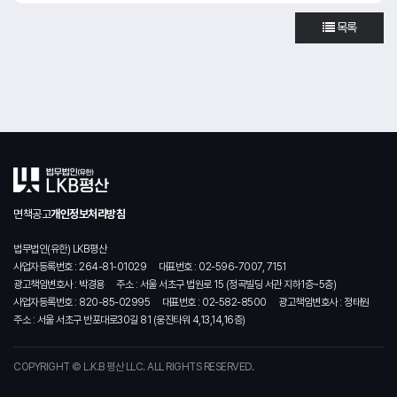
목록
면책공고
개인정보처리방침
법무법인(유한) LKB평산
사업자등록번호 : 264-81-01029
대표번호 : 02-596-7007, 7151
광고책임변호사 : 박경용
주소 : 서울 서초구 법원로 15 (정곡빌딩 서관 지하1층~5층)
사업자등록번호 : 820-85-02995
대표번호 : 02-582-8500
광고책임변호사 : 정태원
주소 : 서울 서초구 반포대로30길 81 (웅진타워 4,13,14,16층)
COPYRIGHT © L.K.B 평산 LLC. ALL RIGHTS RESERVED.