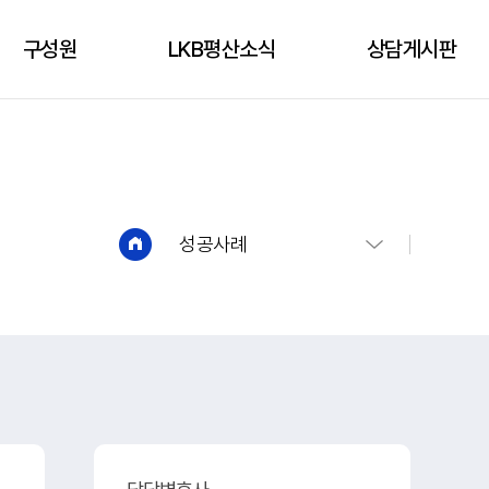
구성원
LKB평산소식
상담게시판
구성원
성공사례
상담신청
언론보도
상담게시판
유튜브
성공사례
법인소식