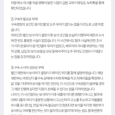
차량 매수 의사를 처음 명확히 밝힌 시점이 금원 교부 이후임도 녹취록을 통해
확인되었습니다.
2) 구속의 필요성 부재
구속영장의 요건인 증거인멸 및 도주 우려가 없다는 점을 다각도로 소명 하였
습니다.
의뢰인은 별건 보석 허가 결정 이후 보석 조건을 성실히 이행하며 재판과 수사
에 한 번도 불응한 사실이 없었습니다. 이 사건에서도 혐의 사실에 관한 조사
가 이미 완료되어 증거인멸의 우려가 없었고, 배우자와 자녀를 부양하는 가정
적 상황, 납입 된 보석 보증금 규모 등에 비추어 도주 우려도 인정되기 어렵다
는 점을 강조하였습니다.
3) 구속 수사의 상당성 부재
별건 재판에서 보석허가 결정이 이루어진 취지를 함께 설명하였습니다. 해당
재판부는 의뢰인이 불구속 상태에서 피해 회복을 하고 피해자들을 특정해 나
갈 것을 기대하며 보석을 허가한 것인데, 이 사건으로 구속영장이 발부될 경우
그 재판 진행에 심각한 지장이 초래될 수 있다는 점을 지적하였습니다.
나아가, 이 사건 혐의는 보석허가 이후 새롭게 저지른 범행이 아니고, 혐의에
대해 다툼의 여지가 충분한 상황에서 고소인마저 고소를 취소하고 처벌불원
의사를 표시한 점, 만일 재구속 필요성이 인정된다면 보석을 허가한 재판부가
보석취소 여부를 판단하는 것이 절차적으로 합리적이라는 점도 함께 변론하