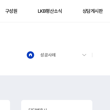
구성원
LKB평산소식
상담게시판
구성원
성공사례
상담신청
언론보도
상담게시판
유튜브
성공사례
법인소식