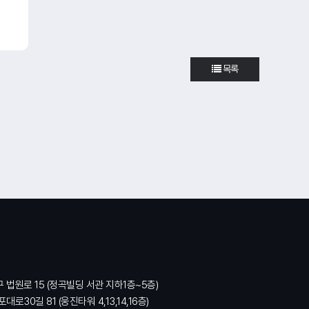
목록
구 법원로 15 (정곡빌딩 서관 지하1층~5층)
대로30길 81 (웅진타워 4,13,14,16층)