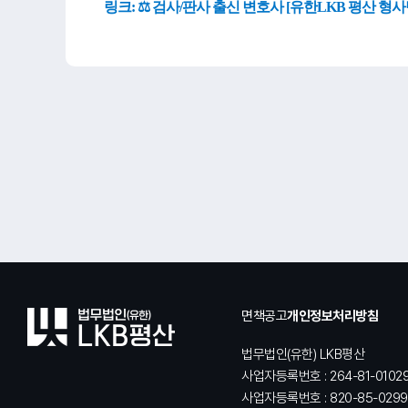
링크:
⚖️ 검사/판사 출신 변호사 [유한LKB 평산 형사
면책공고
개인정보처리방침
법무법인(유한) LKB평산
사업자등록번호 : 264-81-0102
사업자등록번호 : 820-85-0299