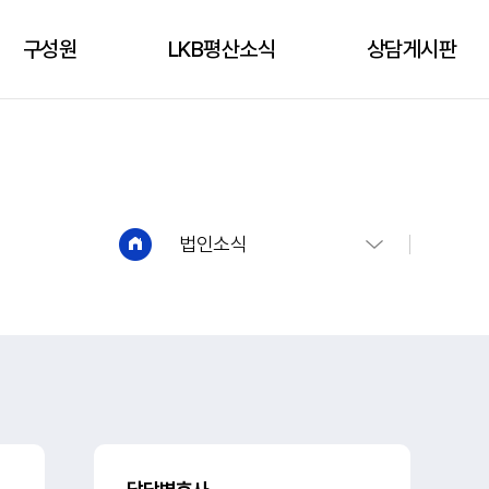
구성원
LKB평산소식
상담게시판
구성원
성공사례
상담신청
언론보도
상담게시판
유튜브
법인소식
법인소식