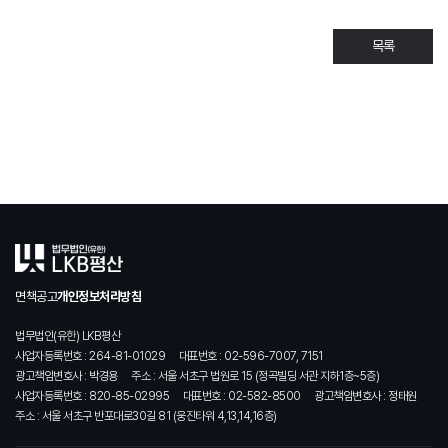
목록
면책공고
개인정보처리방침
법무법인(유한) LKB평산
사업자등록번호 : 264-81-01029
대표번호 : 02-596-7007, 7151
광고책임변호사 : 박경용
주소 : 서울 서초구 법원로 15 (정곡빌딩 서관 지하1층~5층)
사업자등록번호 : 820-85-02995
대표번호 : 02-582-8500
광고책임변호사 : 정태원
주소 : 서울 서초구 반포대로30길 81 (웅진타워 4,13,14,16층)