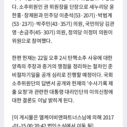
다. 소추위원인 권 위원장을 단장으로 새누리당 윤
한홍·장제원과 민주당 이춘석(53·20기)·박범계
(53·23기)·박주민(43·35기) 의원, 국민의당 김관
영·손금주(45·30기) 의원, 정의당 이정미 의원이
위원으로 참여했다.
한편 헌재는 22일 오후 2시 탄핵소추 사유에 대한
양측의 주장과 증거의 쟁점을 정리하는 절차인 준
비절차기일을 공개 심리로 진행할 예정이다. 국회
소추위원단의 답변서 공개와 헌재의 '수사기록 제
출 요청'과 관련한 대통령 대리인단의 이의신청에
대한 결론도 이날 밝히게 된다.
[이 게시물은 엘케이비앤파트너스님에 의해 2017
-01-15 00:20:42 법인소식에서 이동 됨]