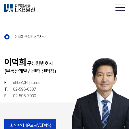
이덕희 구성원변호사
이덕희 구성원변호사
이덕희
구성원변호사
(부동산개발법센터 센터장)
E.
dhlee@lkbps.com
T.
02-596-0307
F.
02-596-7030
연락처다운로드(VCF파일)