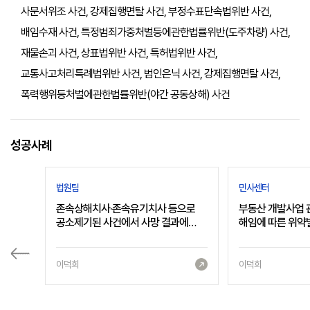
사문서위조 사건, 강제집행면탈 사건, 부정수표단속법위반 사건,
배임수재 사건, 특정범죄가중처벌등에관한법률위반(도주차량) 사건,
재물손괴 사건, 상표법위반 사건, 특허법위반 사건,
교통사고처리특례법위반 사건, 범인은닉 사건, 강제집행면탈 사건,
폭력행위등처벌에관한법률위반(야간 공동상해) 사건
성공사례
법원팀
민사센터
존속상해치사·존속유기치사 등으로
부동산 개발사업 
공소제기된 사건에서 사망 결과에
해임에 따른 위약
대한 공소사실 전부 무죄 및 집행유예
선고
이덕희
이덕희