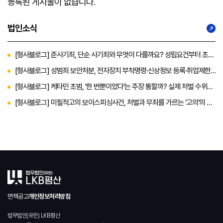
등록된 게시물이 없습니다.
법인소식
[형사블로그] 준사기죄, 단순 사기죄와 무엇이 다를까요? 성립요건부터 초기
대응에 대한 내용까지
[형사블로그] 성범죄 보안처분, 전자장치 부착명령·신상정보 등록·취업제한
까지 총정리
[형사블로그] 케타민 초범, '한 번뿐이었다'는 주장 통할까? 실제 처벌 수위와
대응 전략
[형사블로그] 미필적고의 보이스피싱사건, 처벌과 무죄를 가르는 ‘고의’의 판
단 기준
면책공고
개인정보처리방침
법무법인(유한) LKB평산