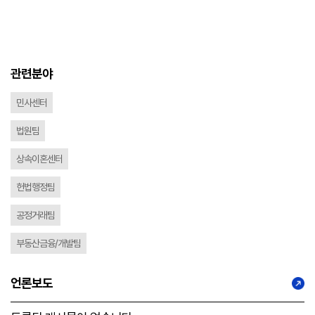
관련분야
민사센터
법원팀
상속이혼센터
헌법행정팀
공정거래팀
부동산금융/개발팀
언론보도