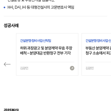
H사, D사, I사 등 대형건설사의 고문변호사 역임
성공사례
건설분쟁·정비사업·신탁팀
건설분쟁·정비사업·
허위·과장광고 및 분양계약 무효 주장
부동산 분양계약 
배척 – 분양대금 반환청구 전부 기각
청구 소송에서 피
김광민
김광민
관련분야