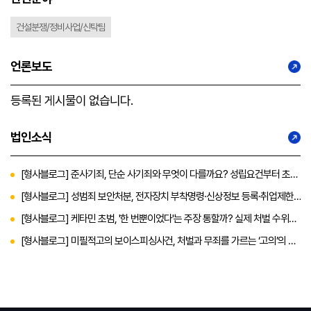
건설분쟁/정비사업/신탁팀
언론보도
등록된 게시물이 없습니다.
법인소식
[형사블로그] 준사기죄, 단순 사기죄와 무엇이 다를까요? 성립요건부터 초기
대응에 대한 내용까지
[형사블로그] 성범죄 보안처분, 전자장치 부착명령·신상정보 등록·취업제한
까지 총정리
[형사블로그] 케타민 초범, '한 번뿐이었다'는 주장 통할까? 실제 처벌 수위와
대응 전략
[형사블로그] 미필적고의 보이스피싱사건, 처벌과 무죄를 가르는 ‘고의’의 판
단 기준