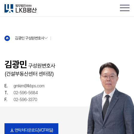
김광민 구성원변호사
김광민 구성원변호사
김광민
구성원변호사
(건설부동산센터 센터장)
E.
gmkim@lkbps.com
T.
02-596-5684
F.
02-596-3370
연락처다운로드(VCF파일)