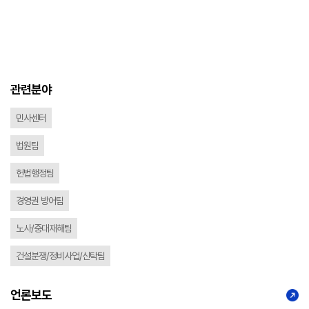
관련분야
민사센터
법원팀
헌법행정팀
경영권 방어팀
노사/중대재해팀
건설분쟁/정비사업/신탁팀
언론보도