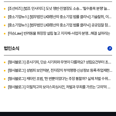
[조선비즈] [법조 인사이드] 도넛 쟁반·진열장도 소송… '필수품목 분쟁' 늘어
날까
[중소기업뉴스] [법무법인 LKB평산의 중소기업 법률 클리닉] 기술탈취, 이젠
소극대응 말고 ‘K-디스커버리’ 적극 활용하라
[중소기업뉴스] [법무법인 LKB평산의 중소기업 법률 클리닉] 공공입찰 참가
에 앞서 ‘주요조건’ 꼼꼼히 살펴야
[이슈Law] 반려동물 화장장 설립 놓고 지자체-사업자 분쟁…해결 실마리는
법인소식
[형사블로그] 준사기죄, 단순 사기죄와 무엇이 다를까요? 성립요건부터 초기
대응에 대한 내용까지
[형사블로그] 성범죄 보안처분, 전자장치 부착명령·신상정보 등록·취업제한
까지 총정리
[형사블로그] 케타민 초범, '한 번뿐이었다'는 주장 통할까? 실제 처벌 수위와
대응 전략
[형사블로그] 미필적고의 보이스피싱사건, 처벌과 무죄를 가르는 ‘고의’의 판
단 기준