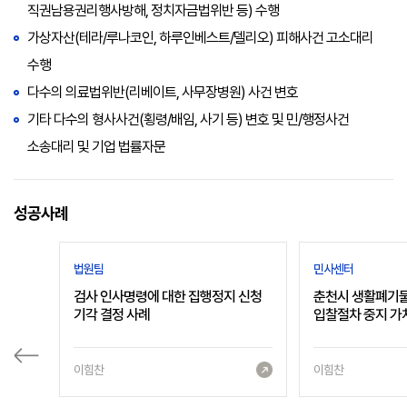
직권남용권리행사방해, 정치자금법위반 등) 수행
가상자산(테라/루나코인, 하루인베스트/델리오) 피해사건 고소대리
수행
다수의 의료법위반(리베이트, 사무장병원) 사건 변호
기타 다수의 형사사건(횡령/배임, 사기 등) 변호 및 민/행정사건
소송대리 및 기업 법률자문
성공사례
법원팀
민사센터
검사 인사명령에 대한 집행정지 신청
춘천시 생활폐기물
기각 결정 사례
입찰절차 중지 가
이힘찬
이힘찬