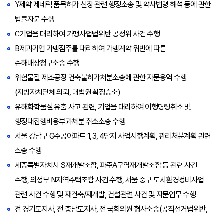
Y제약 제네릭 품목허가 신청 관련 행정소송 및 약사법령 해석 등에 관한
법률자문 수행
C기업을 대리하여 가맹사업법위반 공정위 사건 수행
B제과기업 가맹점주를 대리하여 가맹계약 위반에 따른
손해배상청구소송 수행
위험물질 제조공장 건축불허가처분소송에 관한 자문용역 수행
(지방자치단체 의뢰, 대법원 확정승소)
유해화학물질 유출 사고 관련, 기업을 대리하여 이행명령취소 및
행정대집행비용부과처분 취소소송 수행
서울 강남구 G주공아파트 1, 3, 4단지 사업시행계획, 관리처분계획 관련
소송 수행
세종특별자치시 S재개발조합, 파주A구역재개발조합 등 관련 사건
수행, 의정부 N지역주택조합 사건 수행, 서울 중구 도시환경정비사업
관련 사건 수행 및 재건축/재개발, 건설관련 사건 및 자문업무 수행
전 경기도지사, 전 충남도지사, 전 국회의원 형사소송(공직선거법위반,