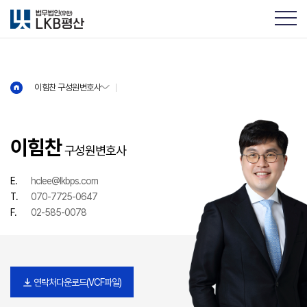
이힘찬 구성원변호사
이힘찬 구성원변호사
이힘찬
구성원변호사
E.
hclee@lkbps.com
T.
070-7725-0647
F.
02-585-0078
연락처다운로드(VCF파일)