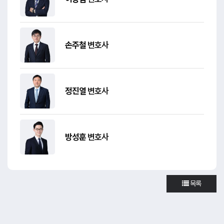
손주철
변호사
정진열
변호사
방성훈
변호사
목록