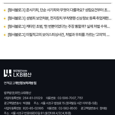
[형사블로그] 준사기죄, 단순 사기죄와 무엇이 다를까요? 성립요건부터 초기
대응에 대한 내용까지
[형사블로그] 성범죄 보안처분, 전자장치 부착명령·신상정보 등록·취업제한
까지 총정리
[형사블로그] 케타민 초범, '한 번뿐이었다'는 주장 통할까? 실제 처벌 수위와
대응 전략
[형사블로그] 미필적고의 보이스피싱사건, 처벌과 무죄를 가르는 ‘고의’의 판
단 기준
면책공고
개인정보처리방침
법무법인(유한) LKB평산
사업자등록번호 : 264-81-01029
대표번호 : 02-596-7007, 7151
광고책임변호사 : 박경용
주소 : 서울 서초구 법원로 15 (정곡빌딩 서관 지하1층~5층)
사업자등록번호 : 820-85-02995
대표번호 : 02-582-8500
광고책임변호사 : 정태원
주소 : 서울 서초구 반포대로30길 81 (웅진타워 4,13,14,16층)