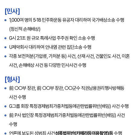
[민사]
1,000여 명의 5·18 민주화운동 유공자 대리하여 국가배상소송 수행
(정신적 손해배상)
G시 2.1조 원 규모 특례사업 주주권 확인 소송 수행
U제약회사 대리하여 안내염 관련 집단소송 수행
각종 보전처분(가압류, 가처분 등) 사건, 산재 사건, 건물인도 사건, 이혼
사건, 손해배상 사건 등 다양한 민사사건 수행
[형사]
前 ○○부 장관, 前 ○○부 장관, ○○군수 직권남용권리행사방해등
사건 수행
G그룹 회장 특정경제범죄가중처벌등에관한법률위반(배임) 사건 수행
前 P사 법인장 특정경제범죄가중처벌등에관한법률위반(배임) 사건
수행
언론에 보도된 성범죄 사건
성폭법위반(카메라등이용촬영)등
수행