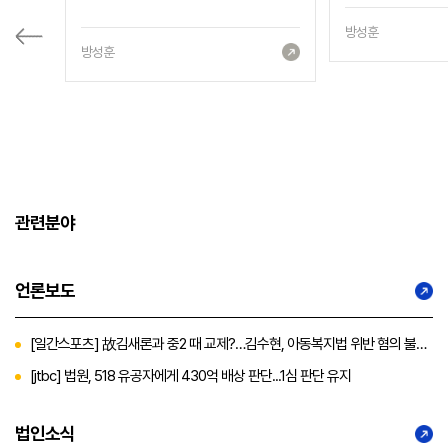
방성훈
방성훈
관련분야
언론보도
[일간스포츠] 故김새론과 중2 때 교제?…김수현, 아동복지법 위반 혐의 불송
치 “유의미한 판단”
[jtbc] 법원, 518 유공자에게 430억 배상 판단...1심 판단 유지
법인소식