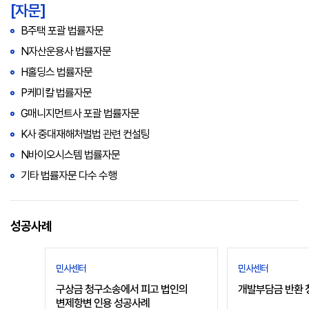
[자문]
B주택 포괄 법률자문
N자산운용사 법률자문
H홀딩스 법률자문
P케미칼 법률자문
G매니지먼트사 포괄 법률자문
K사 중대재해처벌법 관련 컨설팅
N바이오시스템 법률자문
기타 법률자문 다수 수행
성공사례
민사센터
민사센터
구상금 청구소송에서 피고 법인의
개발부담금 반환 
변제항변 인용 성공사례