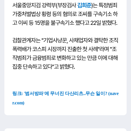
서울중앙지검 강력부(부장검사
김희준
)는 특정범죄
가중처벌법상 횡령 등의 혐의로 조씨를 구속기소 하
고 이씨 등 15명을 불구속기소 했다고 22일 밝혔다.
검찰관계자는 "기업사냥꾼, 사채업자와 결탁한 조직
폭력배가 코스피 시장까지 진출한 첫 사례"라며 "조
직범죄가 금융범죄로 변화하고 있는 만큼 이에 대해
집중 단속하고 있다"고 밝혔다.
링크:
'범서방파'에 무너진 다산리츠..무슨 일이? (nave
r.com)