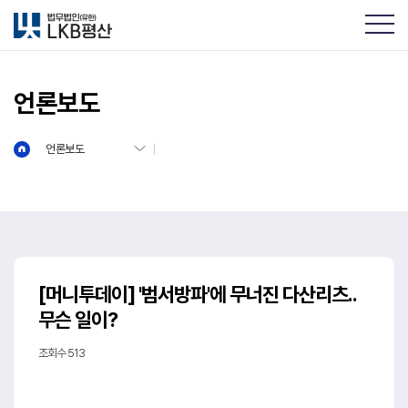
언론보도
언론보도
[머니투데이] '범서방파'에 무너진 다산리츠..
무슨 일이?
조회수 513