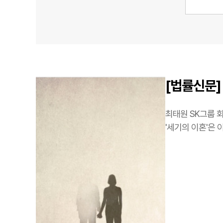
[법률신문] 
최태원 SK그룹 
'세기의 이혼'은 
…