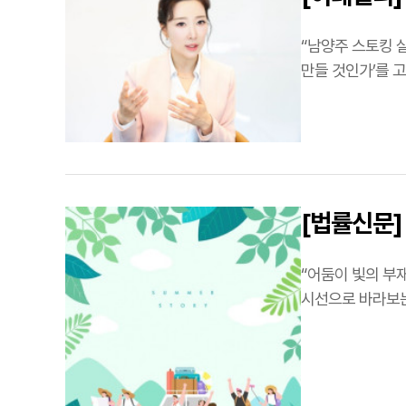
“남양주 스토킹 
만들 것인가’를 고민하기
(한국여성변호사
[법률신문]
“어둠이 빛의 부재라면, 여행은 일상의 부재다.” 김
시선으로 바라보는
…