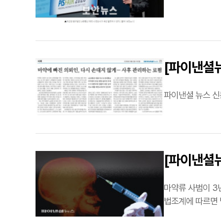
[파이낸셜뉴
파이낸셜 뉴스 신
[파이낸셜뉴
[로펌 Now
마약류 사범이 3년