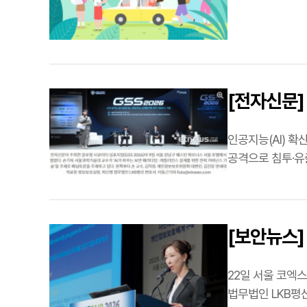
[전자신문] 
인공지능(AI) 확
공격으로 침투·유
2026'에서는 레
[보안뉴스] 
거버넌스…
22일 서울 코엑스에