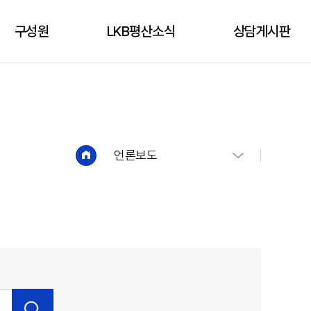
구성원
LKB평산소식
상담게시판
구성원
성공사례
상담신청
언론보도
상담게시판
유튜브
언론보도
법인소식