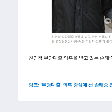
친인척 부당대출 의혹을 받고 있는 손태
링크:
'부당대출' 의혹 중심에 선 손태승