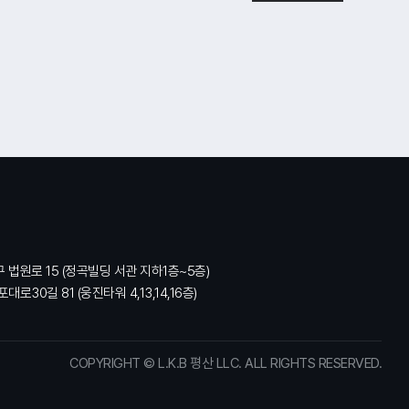
구 법원로 15 (정곡빌딩 서관 지하1층~5층)
대로30길 81 (웅진타워 4,13,14,16층)
COPYRIGHT © L.K.B 평산 LLC. ALL RIGHTS RESERVED.