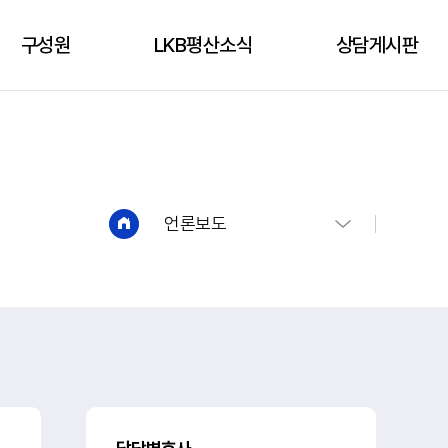
구성원
LKB평산소식
상담게시판
구성원
성공사례
상담신청
언론보도
상담게시판
유튜브
언론보도
법인소식