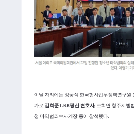
이날 자리에는 정웅석 한국형사법무정책연구원 원
가로
김희준
LKB
평산 변호사
, 조희연 청주지방
청 마약범죄수사계장 등이 참석했다.