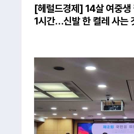
[헤럴드경제] 14살 여중생
1시간…신발 한 켤레 사는 