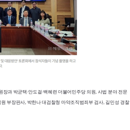
장과 박균택·안도걸·백혜련 더불어민주당 의원, 사법 분야 전문
법원 부장판사, 박한나 대검찰청 마약조직범죄부 검사, 길민성 경찰