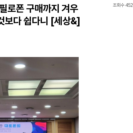
조회수 452
 필로폰 구매까지 겨우
것보다 쉽다니 [세상&]