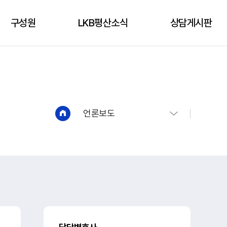
구성원
LKB평산소식
상담게시판
구성원
성공사례
상담신청
언론보도
상담게시판
유튜브
언론보도
법인소식