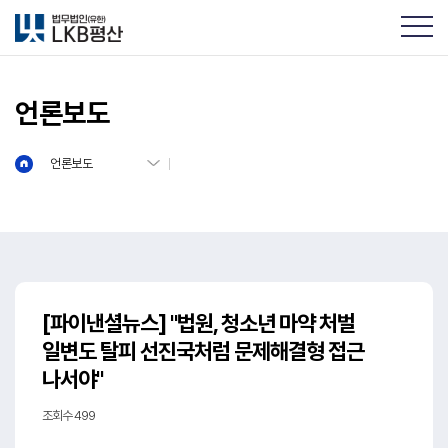
언론보도
언론보도
[파이낸셜뉴스] "법원, 청소년 마약 처벌
일변도 탈피 선진국처럼 문제해결형 접근
나서야"
조회수 499