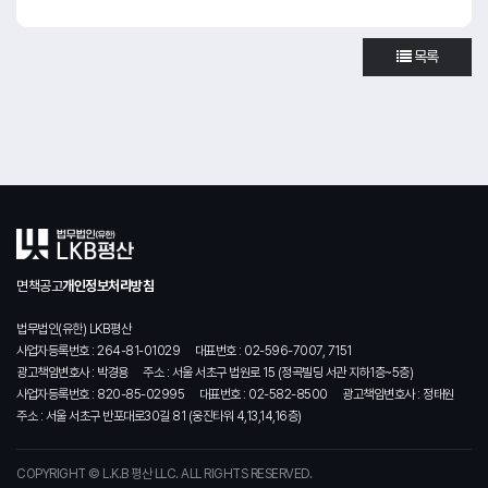
목록
면책공고
개인정보처리방침
법무법인(유한) LKB평산
사업자등록번호 : 264-81-01029
대표번호 : 02-596-7007, 7151
광고책임변호사 : 박경용
주소 : 서울 서초구 법원로 15 (정곡빌딩 서관 지하1층~5층)
사업자등록번호 : 820-85-02995
대표번호 : 02-582-8500
광고책임변호사 : 정태원
주소 : 서울 서초구 반포대로30길 81 (웅진타워 4,13,14,16층)
COPYRIGHT © L.K.B 평산 LLC. ALL RIGHTS RESERVED.