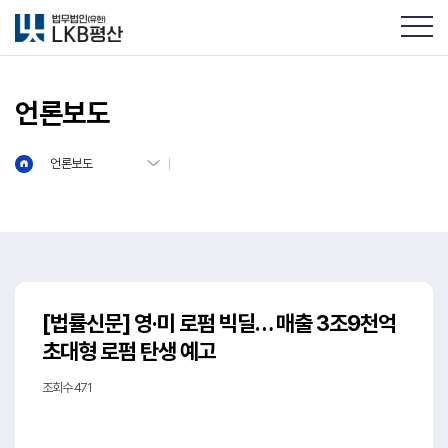
언론보도
언론보도
[법률신문] 영·미 로펌 빅딜… 매출 3조9천억
초대형 로펌 탄생 예고
조회수 471