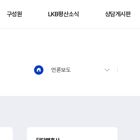
구성원
LKB평산소식
상담게시판
구성원
성공사례
상담신청
언론보도
상담게시판
유튜브
언론보도
법인소식