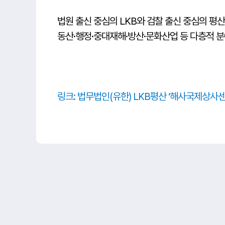
법원 출신 중심의 LKB와 검찰 출신 중심의 평산
동산·행정·중대재해·방산·문화산업 등 다층적 분
링크: 법무법인(유한) LKB평산 ‘해사국제상사센