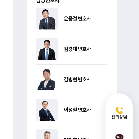
담당변호사
윤웅걸
변호사
김강대
변호사
김병현
변호사
이성철
변호사
전화상담