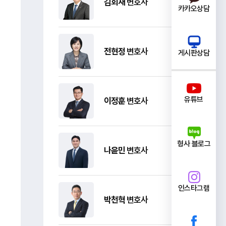
김회재
변호사
카카오상담
전현정
변호사
게시판상담
유튜브
이정훈
변호사
형사 블로그
나윤민
변호사
인스타그램
박천혁
변호사