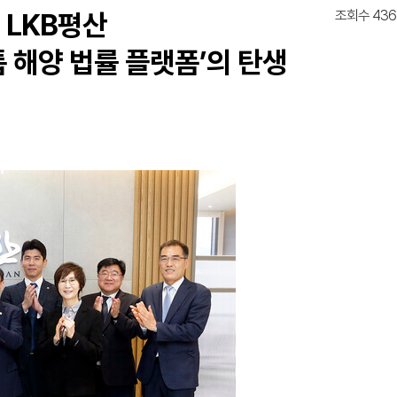
조회수 436
 LKB평산
톱 해양 법률 플랫폼’의 탄생