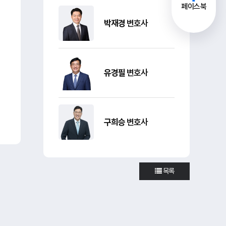
페이스북
박재경
변호사
유경필
변호사
구희승
변호사
목록