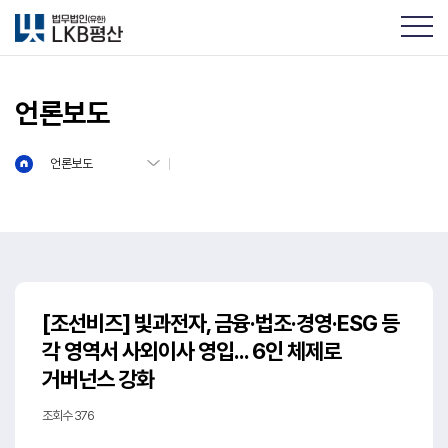
언론보도
언론보도
[조선비즈] 빛과전자, 금융·법조·경영·ESG 등
각 영역서 사외이사 영입... 6인 체제로
거버넌스 강화
조회수 376