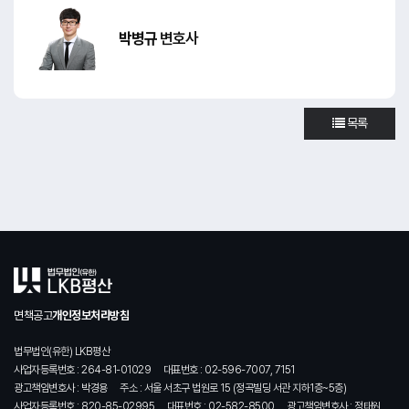
박병규
변호사
목록
면책공고
개인정보처리방침
법무법인(유한) LKB평산
사업자등록번호 : 264-81-01029
대표번호 : 02-596-7007, 7151
광고책임변호사 : 박경용
주소 : 서울 서초구 법원로 15 (정곡빌딩 서관 지하1층~5층)
사업자등록번호 : 820-85-02995
대표번호 : 02-582-8500
광고책임변호사 : 정태원