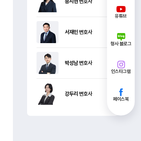
송시현
변호사
유튜브
서재민
변호사
형사 블로그
박성남
변호사
인스타그램
강두리
변호사
페이스북