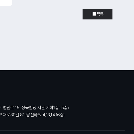
목록
구 법원로 15 (정곡빌딩 서관 지하1층~5층)
대로30길 81 (웅진타워 4,13,14,16층)