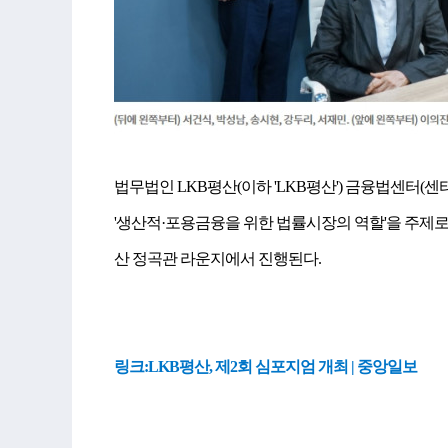
법무법인 LKB평산(이하 'LKB평산') 금융법센터(
'생산적·포용금융을 위한 법률시장의 역할'을 주제로, 
산 정곡관 라운지에서 진행된다.
링크:
LKB평산, 제2회 심포지엄 개최 | 중앙일보