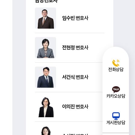
담당변호사
임수빈
변호사
전현정
변호사
전화상담
서건식
변호사
카카오상담
이의진
변호사
게시판상담