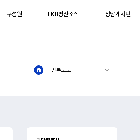
구성원
LKB평산소식
상담게시판
구성원
성공사례
상담신청
언론보도
상담게시판
유튜브
언론보도
법인소식