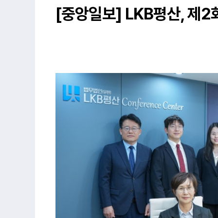
[중앙일보] LKB평산, 제