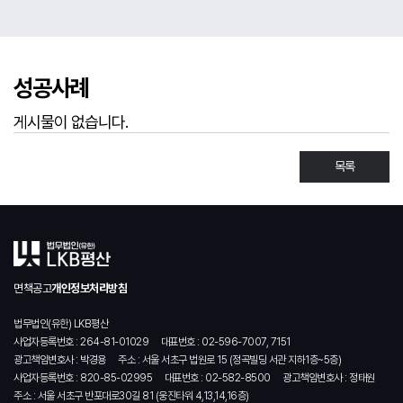
성공사례
게시물이 없습니다.
목록
면책공고
개인정보처리방침
법무법인(유한) LKB평산
사업자등록번호 : 264-81-01029
대표번호 : 02-596-7007, 7151
광고책임변호사 : 박경용
주소 : 서울 서초구 법원로 15 (정곡빌딩 서관 지하1층~5층)
사업자등록번호 : 820-85-02995
대표번호 : 02-582-8500
광고책임변호사 : 정태원
주소 : 서울 서초구 반포대로30길 81 (웅진타워 4,13,14,16층)