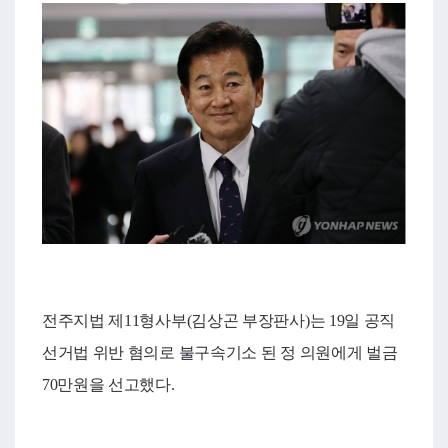
전주지법 제11형사부(김상곤 부장판사)는 19일 공직
선거법 위반 혐의로 불구속기소 된 정 의원에게 벌금
70만원을 선고했다.