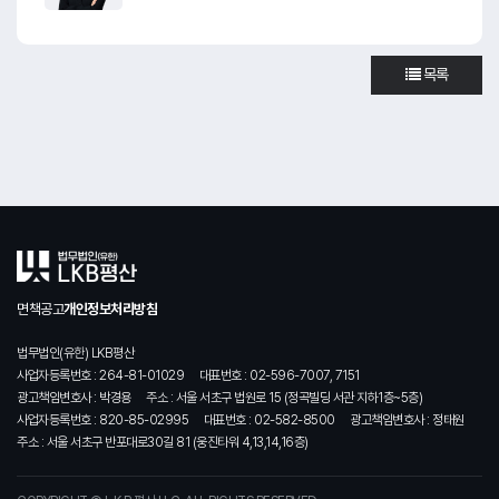
목록
면책공고
개인정보처리방침
법무법인(유한) LKB평산
사업자등록번호 : 264-81-01029
대표번호 : 02-596-7007, 7151
광고책임변호사 : 박경용
주소 : 서울 서초구 법원로 15 (정곡빌딩 서관 지하1층~5층)
사업자등록번호 : 820-85-02995
대표번호 : 02-582-8500
광고책임변호사 : 정태원
주소 : 서울 서초구 반포대로30길 81 (웅진타워 4,13,14,16층)