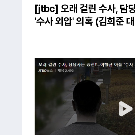
[jtbc] 오래 걸린 수사,
'수사 외압' 의혹 (김희준 