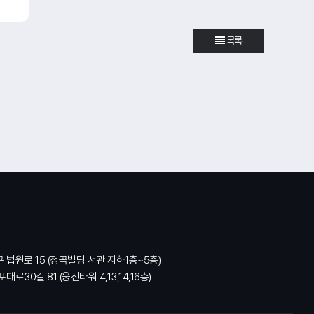
목록
구 법원로 15 (정곡빌딩 서관 지하1층~5층)
대로30길 81 (웅진타워 4,13,14,16층)