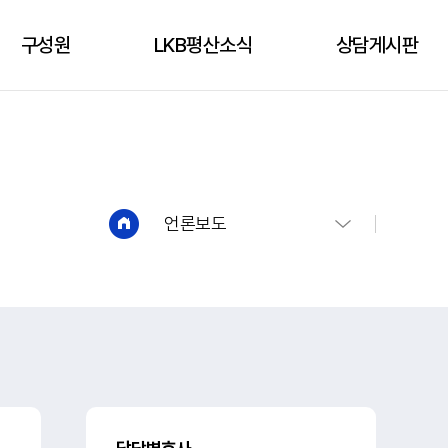
구성원
LKB평산소식
상담게시판
구성원
성공사례
상담신청
언론보도
상담게시판
유튜브
언론보도
법인소식