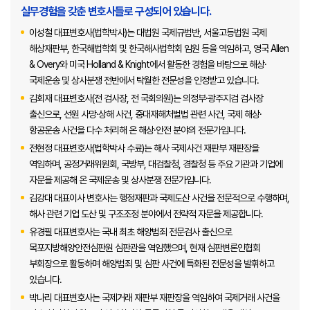
실무경험을 갖춘 변호사들로 구성되어 있습니다.
이성철 대표변호사(법학박사)는 대법원 국제규범반, 서울고등법원 국제
해상재판부, 한국해법학회 및 한국해사법학회 임원 등을 역임하고, 영국 Allen
& Overy와 미국 Holland & Knight에서 활동한 경험을 바탕으로 해상·
국제운송 및 상사분쟁 전반에서 탁월한 전문성을 인정받고 있습니다.
김회재 대표변호사(전 검사장, 전 국회의원)는 의정부·광주지검 검사장
출신으로, 선원 사망·상해 사건, 중대재해처벌법 관련 사건, 국제 해상·
항공운송 사건을 다수 처리해 온 해상·안전 분야의 전문가입니다.
전현정 대표변호사(법학박사 수료)는 해사 국제사건 재판부 재판장을
역임하며, 공정거래위원회, 국방부, 대검찰청, 경찰청 등 주요 기관과 기업에
자문을 제공해 온 국제운송 및 상사분쟁 전문가입니다.
김강대 대표이사 변호사는 행정재판과 국제도산 사건을 전문적으로 수행하며,
해사 관련 기업 도산 및 구조조정 분야에서 전략적 자문을 제공합니다.
유경필 대표변호사는 국내 최초 해양범죄 전문검사 출신으로
목포지방해양안전심판원 심판관을 역임했으며, 현재 심판변론인협회
부회장으로 활동하며 해양범죄 및 심판 사건에 특화된 전문성을 발휘하고
있습니다.
박나리 대표변호사는 국제거래 재판부 재판장을 역임하여 국제거래 사건을