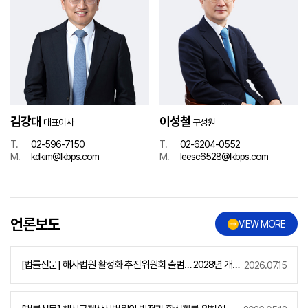
김강대
이성철
대표이사
구성원
T.
02-596-7150
T.
02-6204-0552
M.
kdkim@lkbps.com
M.
leesc6528@lkbps.com
언론보도
VIEW MORE
[법률신문] 해사법원 활성화 추진위원회 출범… 2028년 개원
2026.07.15
대비 민간 지원 본격화