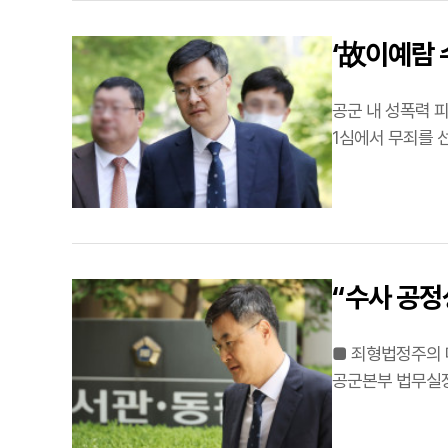
‘故이예람 
공군 내 성폭력 
1심에서 무죄를 선고받았다. 서울중앙지법 형사합의26부(부장판사 정진아)는 29일 특
혐의로 기소된 전
“수사 공정
■ 죄형법정주의 따라 군 검사는 면담강
공군본부 법무실장이 1심에서 무죄를 선고받았
혐의를 받는 전 