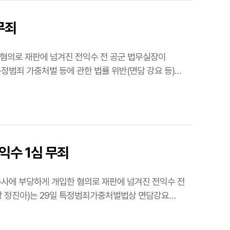
무죄
한 혐의로 재판에 넘겨진 전익수 전 공군 법무실장이
익수 1심 무죄