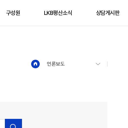
구성원
LKB평산소식
상담게시판
구성원
성공사례
상담신청
언론보도
상담게시판
유튜브
언론보도
법인소식