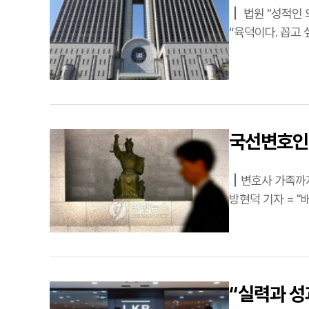
┃ 법원 "성적인 의미라 해도
국선변호인 
┃변호사 가족까지 나서 사건
“실력과 