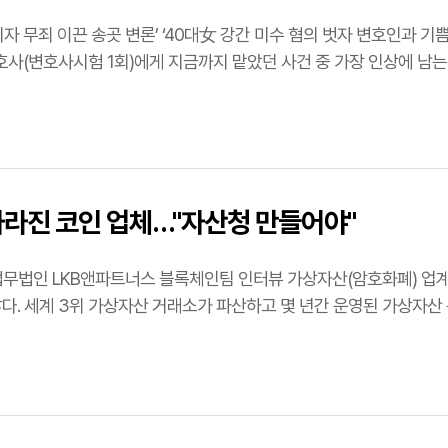
죄 이끈 송곳 변론’ ‘40대女 강간 미수 혐의 벗자 변호인과 기쁨의 눈물’. 법무법인 엘케이비앤파트
사(변호사시험 1회)에게 지금까지 맡았던 사건 중 가장 인상에 남는
호사…
라진 코인 업체…"자산청 만들어야"
블록체인팀 인터뷰 가상자산(암호화폐) 업계에선 '러그풀'(rug pull·가상자산 개발자의 투자 회수 사기
않다. 세계 3위 가상자산 거래소가 파산하고 몇 년간 운영된 가상자산
…