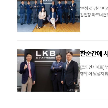
‘여성 첫 강간 피의자 무
김현정 파트너변호
보여줬다. 김 변
한순간에 사
[코인인사이트] 법무법인 LKB앤파트너스 
행위)이 낯설지 
이용자 보호법이