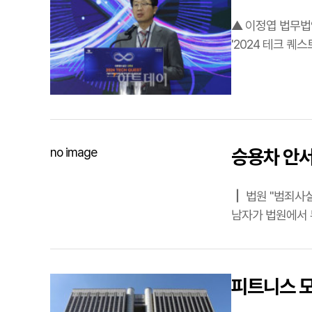
▲ 이정엽 법무법
'2024 테크 퀘
미래 기술의 글로
no image
승용차 안서
┃ 법원 "범죄사실 증명 안 돼…CCTV
남자가 법원에서 
무죄를 선고했다고
피트니스 모