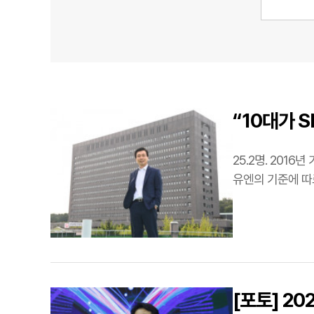
“10대가 S
우…
25.2명. 201
유엔의 기준에 따르면 이미 우리
마약 사범은 …
[포토] 2