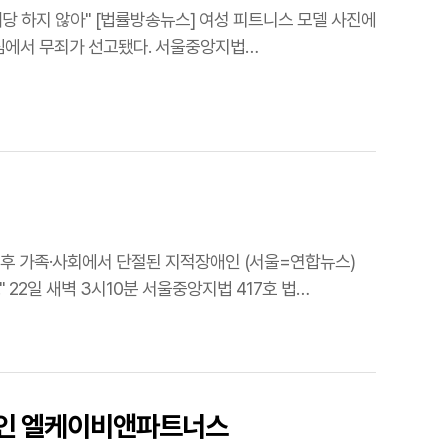
“육덕이다. 꼽고 싶다”는 댓글을 달아 모욕 혐의로 기소된 일간베스트(일베) 회원이 1심에서 무죄가 선고됐다. 서울중앙지법…
방현덕 기자 = "배심원의 판단을 존중해…본 재판부는 피고인에게 무죄를 선고합니다." 22일 새벽 3시10분 서울중앙지법 417호 법…
법인 엘케이비앤파트너스