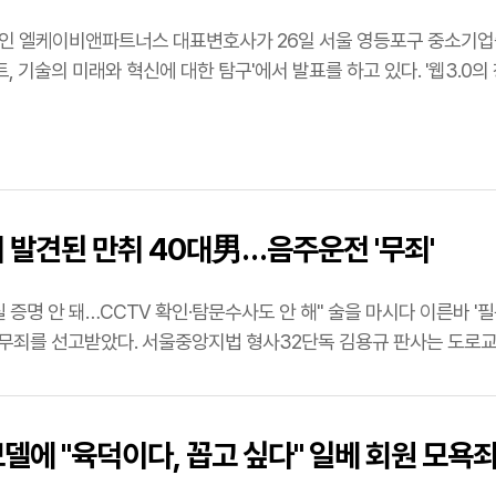
인 엘케이비앤파트너스 대표변호사가 26일 서울 영등포구 중소기업중
스트, 기술의 미래와 혁신에 대한 탐구'에서 발표를 하고 있다. '웹3.
벌 기준…
 발견된 만취 40대男…음주운전 '무죄'
 확인·탐문수사도 안 해" 술을 마시다 이른바 '필름이 끊긴' 상태로 자신의 승용차 안에서 발견된 40대
무죄를 선고받았다. 서울중앙지법 형사32단독 김용규 판사는 도로교
 …
델에 "육덕이다, 꼽고 싶다" 일베 회원 모욕죄