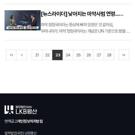
유아인 씨는 마약 사건 전문 변호사 등 호화 변호인단을
선임해 방어에 나섰습니다. 출처 : [더뉴스] 전두환 손자
[뉴스라이더] 낮아지는 마약사범 연령...
공항서 현장…
청소년 마약 비상
마약 청정국이라는 환상에 빠져 있었던 것 같아요,
우리나라가. 마약 청정국이라는 개념은 UN 기준으로 봤을 때
인구 10만 명당 마약사범이 20명 미만일 때 마약 청정국으로
보는데요. 우리나라 같은 경우는 통계상으로 보더라도
2016년도에 이미 인구 10만 명당 25.2명으로 마약류 사범이
21
22
23
24
25
26
27
28
증가했습니다. 그런데…
면책공고
개인정보처리방침
법무법인(유한) LKB평산