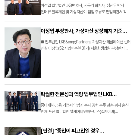
시장에…
부장판사가 '가상자산 레귤레이션 센터'를
이정엽 법무법인 LKB변호사, 서동기 회계사, 심진우 박사
만든이유
인터뷰 블록체인 및 가상자산이 점점 주류로 편입되면서 각종
법제도와 가이드라인이 쏟아지고 있다. 하지만 법제도가
명확히 설립된 것이 아닐 뿐만 아니라, 법제도의 사각지대에
이정엽 부장판사, 가상자산 상장폐지 기준
있는 부분도 있어 여전히 불확실성이 높은 사업분야다. 이에
블록체인 및 가…
연구한다...20일 퇴직
■ 법무법인 LKB&amp;Partners, 가상자산 레귤레이션 센터
신설 이정엽(52‧사법연수원 31기) 서울회생법원 부장판사가
오는 20일 법복을 벗는다. 블록체인법학회장으로서
가상자산‧블록체인 전문가로 활약하고 있는 이 부장판사는
변호사 등록을 마친 뒤 법무법인 엘케이비(LKB) 앤 파트너…
탁월한 전문성과 역량 법무법인 LKB
검찰형사팀
중대재해·금융·기업·마약범죄 수사 경험 두루 갖춘 검사 출신
인재 포진 법무법인 엘케이비앤파트너스(엘케이비)
검찰형사팀은 ‘준법 경영을 돕는 든든한 파트너’를 자임하며
기업의 컴플라이언스 체계 마련과 법률 자문, 사건 발생 시
[판결] “증인이 피고인일 경우
변론에서 두드러진 성과를 내며 법조계의 이목을 끌어모으고