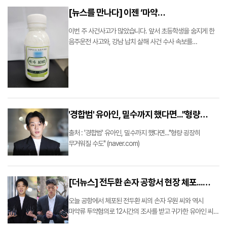
"대한민국이 마약청정국? 환상일 뿐" (naver.com) …
[뉴스를 만나다] 이젠 ‘마약
음료’까지…‘청정국’은 없다
이번 주 사건사고가 많았습니다. 앞서 초등학생을 숨지게 한
음주운전 사고와, 강남 납치 살해 사건 수사 속보를
전해드렸고, 또 다른 사건이죠. 이른바 '마약 음료' 사건을
'뉴스를 만나다'에서 이야기해보려고 합니다. 출처 : [뉴스를
만나다] 이젠 ‘마약 음료’까지…‘청정국’은 없다 (na…
'경합범' 유아인, 밀수까지 했다면..."형량
굉장히 무거워질 수도"
출처 : '경합범' 유아인, 밀수까지 했다면..."형량 굉장히
무거워질 수도" (naver.com)
[더뉴스] 전두환 손자 공항서 현장 체포...
유아인 혐의와 처벌 수위는?
오늘 공항에서 체포된 전두환 씨의 손자 우원 씨와 역시
마약류 투약혐의로 12시간의 조사를 받고 귀가한 유아인 씨의
혐의 내용과 처벌 수위는 어떤지 알아보겠습니다. 특히