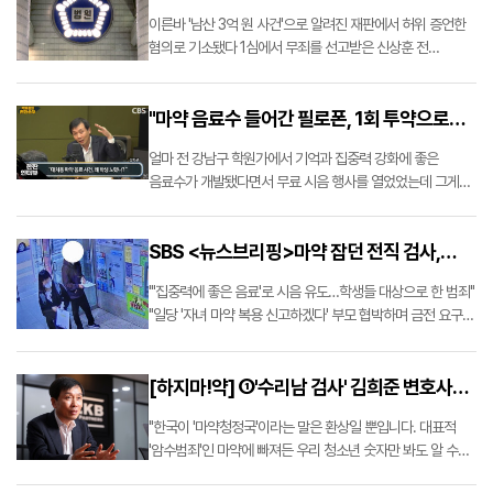
피고인으로서의 지위가 우선”
있다. …
이른바 '남산 3억 원 사건'으로 알려진 재판에서 허위 증언한
혐의로 기소됐다 1심에서 무죄를 선고받은 신상훈 전
신한금융지주 사장과 이백순 전 신한은행장에게 2심에서도
무죄가 선고됐다. 1심은 공동피고인이 다른 공범에 대해
"마약 음료수 들어간 필로폰, 1회 투약으로
증인적격이 애초에 없다고 판단했지만, 2심은 대법원 판례에
기초해 증인적격이 인정되더라…
중독 가능" [한판승부]
얼마 전 강남구 학원가에서 기억과 집중력 강화에 좋은
음료수가 개발됐다면서 무료 시음 행사를 열었었는데 그게
알고 보니 마약이 든 음료수를 학생들에게 건넨 사건이어서
큰 충격을 주고 있습니다. 출처 : "마약 음료수 들어간 필로폰,
SBS <뉴스브리핑>마약 잡던 전직 검사,
1회 투약으로 중독 가능" [한판승부] (n…
"마약 음료수, 처음 보는 유형"
"'집중력에 좋은 음료'로 시음 유도…학생들 대상으로 한 범죄"
"일당 '자녀 마약 복용 신고하겠다' 부모 협박하며 금전 요구"
출처 : 마약 잡던 전직 검사, "마약 음료수, 처음 보는 유형"
(naver.com)
[하지마!약] ①'수리남 검사' 김희준 변호사
"대한민국이 마약청정국? 환상일 뿐"
"한국이 '마약청정국'이라는 말은 환상일 뿐입니다. 대표적
'암수범죄'인 마약에 빠져든 우리 청소년 숫자만 봐도 알 수
있습니다." 출처 : [하지마!약] ①'수리남 검사' 김희준 변호사