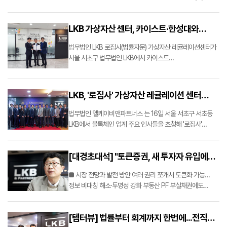
엘케이비앤파트너스(이하 LKB)가 넷플릭스 드라마
『오징어게임』의 황동혁 감독과 손을 잡았다. 출처 : [로펌]
LKB 가상자산 센터, 카이스트·한성대와
‘오징어게임’ 황동혁 감독과 손 잡아 ……
MOU
법무법인 LKB 로집사(법률자문) 가상자산 레귤레이션센터가
서울 서초구 법무법인 LKB에서 카이스트
디지털경제연구센터·한성대학교 블록체인연구소와 3월 20일
업무협약(MOU)을 체결했다. 출처 : LKB 가상자산 센터,
카이스트·한성대와 MOU &lt; 뉴스 &lt; 기사본문 …
LKB, '로집사' 가상자산 레귤레이션 센터
개소식
법무법인 엘케이비앤파트너스 는 16일 서울 서초구 서초동
LKB에서 블록체인 업계 주요 인사들을 초청해 '로집사'
가상자산 레귤레이션 센터 개소식을 열었다. 출처 : LKB,
'로집사' 가상자산 레귤레이션 센터 개소식 (lawtimes.co.kr)
[대경초대석] "토큰증권, 새 투자자 유입에
도움…건설·부동산 시장 혁신 불러올 것"
■ 시장 전망과 발전 방안 여러 권리 쪼개서 토큰화 가능…
정보 비대칭 해소·투명성 강화 부동산 PF 부실채권에도
접목…글로벌 자금유치 새 창구 기대 장기투자 어렵다는 것이
단점 이정엽 엘케이비(LKB) 법무법인 대표변호사는 최근
[템터뷰] 법률부터 회계까지 한번에...전직
금융업계에서 주목받고 있는 토큰증권(STO)이 건설·부동산